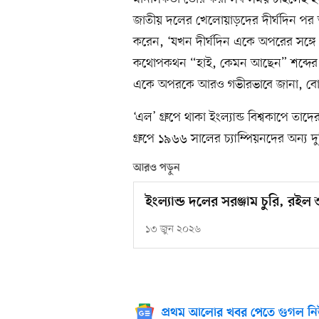
জাতীয় দলের খেলোয়াড়দের দীর্ঘদিন পর অ
করেন, ‘যখন দীর্ঘদিন একে অপরের সঙ্গে 
কথোপকথন “হাই, কেমন আছেন” শব্দের মধ্
একে অপরকে আরও গভীরভাবে জানা, বো
‘এল’ গ্রুপে থাকা ইংল্যান্ড বিশ্বকাপে তা
গ্রুপে ১৯৬৬ সালের চ্যাম্পিয়নদের অন্য দুট
আরও পড়ুন
ইংল্যান্ড দলের সরঞ্জাম চুরি, রইল
১৩ জুন ২০২৬
প্রথম আলোর খবর পেতে গুগল নি