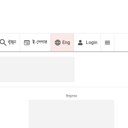
খুঁজুন
ই-পেপার
Login
Eng