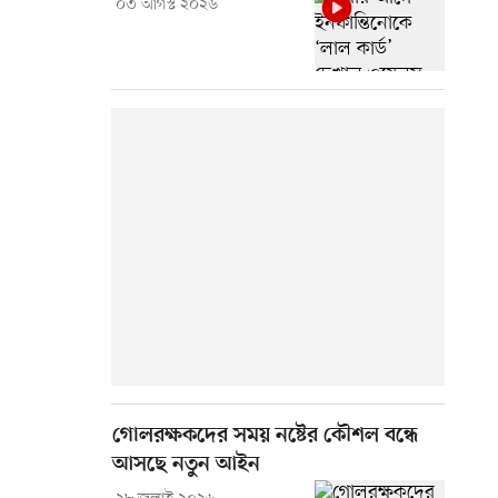
০৩ আগস্ট ২০২৬
গোলরক্ষকদের সময় নষ্টের কৌশল বন্ধে
আসছে নতুন আইন