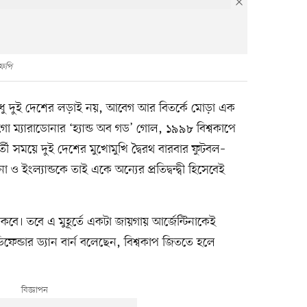
ফপি
্ক শুধু দুই দেশের লড়াই নয়, আবেগ আর বিতর্কে মোড়া এক
িয়েগো ম্যারাডোনার ‘হ্যান্ড অব গড’ গোল, ১৯৯৮ বিশ্বকাপে
তী সময়ে দুই দেশের মুখোমুখি দ্বৈরথ বারবার ফুটবল–
ও ইংল্যান্ডকে তাই একে অন্যের প্রতিদ্বন্দ্বী হিসেবেই
 থাকবে। তবে এ মুহূর্তে একটা জায়গায় আর্জেন্টিনাকেই
ফেন্ডার ড্যান বার্ন বলেছেন, বিশ্বকাপ জিততে হলে