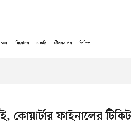
খেলা
বিনোদন
চাকরি
জীবনযাপন
ভিডিও
লড়াই, কোয়ার্টার ফাইনালের টিকিট