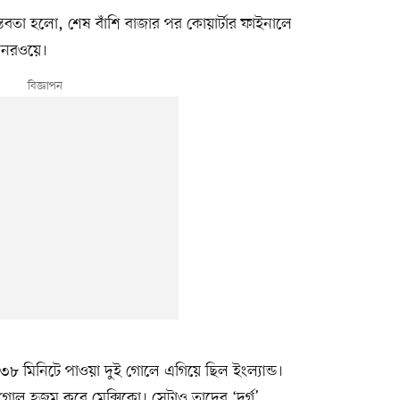
াস্তবতা হলো, শেষ বাঁশি বাজার পর কোয়ার্টার ফাইনালে
ষ নরওয়ে।
৮ মিনিটে পাওয়া দুই গোলে এগিয়ে ছিল ইংল্যান্ড।
ম গোল হজম করে মেক্সিকো। সেটাও তাদের ‘দুর্গ’