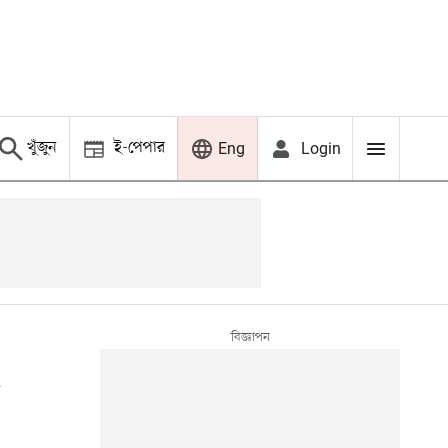
খুঁজুন
ই-পেপার
Login
Eng