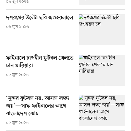
০৯ জুন ২০২৬
দশরথের উল্টো ছবি জওহরলালে
০৬ জুন ২০২৬
ফাইনালে চাপহীন ফুটবল খেলতে
চান মারিয়ারা
০৫ জুন ২০২৬
‘সুন্দর ফুটবল নয়, আসল লক্ষ্য
জয়’—সাফ ফাইনালের আগে
বাংলাদেশ কোচ
০৫ জুন ২০২৬