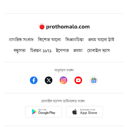
নাগরিক সংবাদ
কিশোর আলো
বিজ্ঞানচিন্তা
প্রথম আলো ট্রাস্ট
বন্ধুসভা
চিরন্তন ১৯৭১
ইপেপার
প্রথমা
মোবাইল ভ্যাস
অনুসরণ করুন
মোবাইল অ্যাপস ডাউনলোড করুন