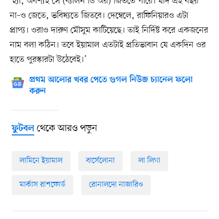
‘হ্যাঁ, অবশ্যই সে (ব্যালন ডি’অর) জিততে পারে। যদি এই বছর
না–ও জেতে, ভবিষ্যতে জিতবে। দেম্বেলে, রাফিনিয়ারও এটা
প্রাপ্য। ওরাও দারুণ মৌসুম কাটিয়েছে। তাই নির্দিষ্ট করে একজনের
নাম বলা কঠিন। তবে ইয়ামাল এতটাই প্রতিভাবান যে একদিন ওর
হাতে পুরস্কারটা উঠেবেই।’
প্রথম আলোর খবর পেতে গুগল নিউজ চ্যানেল ফলো
করুন
থেকে আরও পড়ুন
ফুটবল
লামিনে ইয়ামাল
বার্সেলোনা
লা লিগা
মার্কাস রাশফোর্ড
রোনালদো নাজারিও