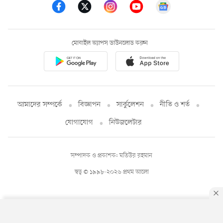
মোবাইল অ্যাপস ডাউনলোড করুন
আমাদের সম্পর্কে
বিজ্ঞাপন
সার্কুলেশন
নীতি ও শর্ত
যোগাযোগ
নিউজলেটার
সম্পাদক ও প্রকাশক: মতিউর রহমান
স্বত্ব © ১৯৯৮-২০২৬ প্রথম আলো