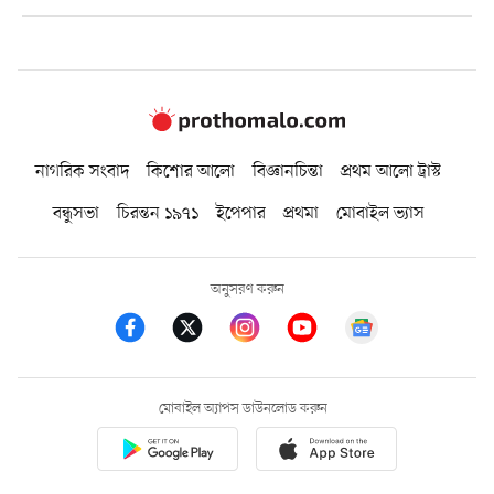
নাগরিক সংবাদ
কিশোর আলো
বিজ্ঞানচিন্তা
প্রথম আলো ট্রাস্ট
বন্ধুসভা
চিরন্তন ১৯৭১
ইপেপার
প্রথমা
মোবাইল ভ্যাস
অনুসরণ করুন
মোবাইল অ্যাপস ডাউনলোড করুন