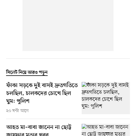
সিলেট নিয়ে আরও পড়ুন
ফাঁকা সড়কে দুই বাসই দ্রুতগতিতে
চলছিল, চালকদের চোখে ছিল
ঘুম: পুলিশ
২০ ঘণ্টা আগে
আহত মা–বাবা জানেন না ছোট্ট
জায়ফার মৃত্যুর খবর