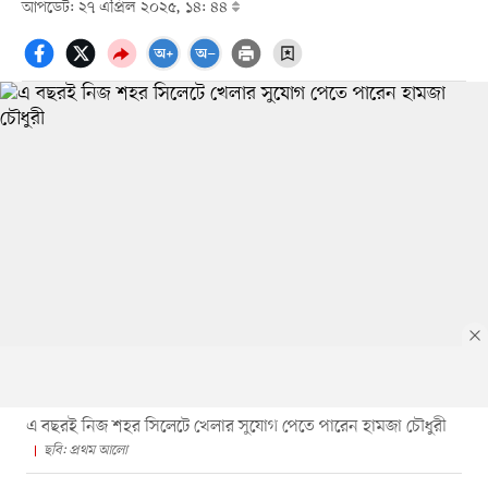
আপডেট: ২৭ এপ্রিল ২০২৫, ১৪: ৪৪
এ বছরই নিজ শহর সিলেটে খেলার সুযোগ পেতে পারেন হামজা চৌধুরী
ছবি: প্রথম আলো