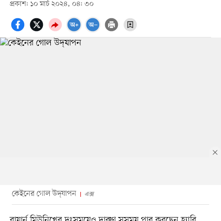
প্রকাশ: ১০ মার্চ ২০২৪, ০৪: ৩০
কেইনের গোল উদ্‌যাপন
এক্স
বায়ার্ন মিউনিখের দুঃসময়েও দারুণ সুসময় পার করছেন হ্যারি