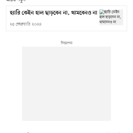
আরও পড়ুন
হ্যারি কেইন হাল ছাড়বেন না, থামবেনও না
২৫ ফেব্রুয়ারি ২০২৪