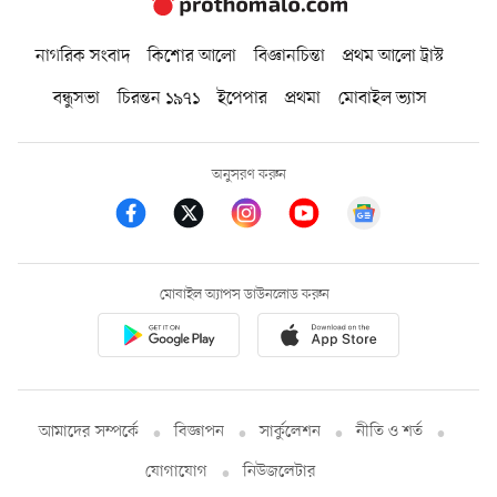
নাগরিক সংবাদ
কিশোর আলো
বিজ্ঞানচিন্তা
প্রথম আলো ট্রাস্ট
বন্ধুসভা
চিরন্তন ১৯৭১
ইপেপার
প্রথমা
মোবাইল ভ্যাস
অনুসরণ করুন
মোবাইল অ্যাপস ডাউনলোড করুন
আমাদের সম্পর্কে
বিজ্ঞাপন
সার্কুলেশন
নীতি ও শর্ত
যোগাযোগ
নিউজলেটার