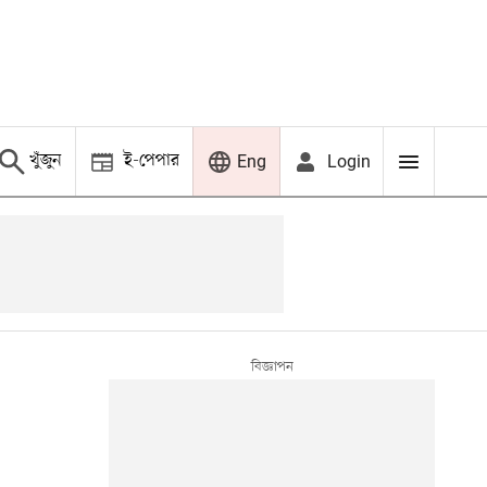
খুঁজুন
ই-পেপার
Login
Eng