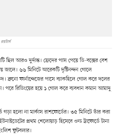
 রয়টার্স
ি ছিল আরও দুর্দান্ত। ফ্রেদের পাস পেয়ে ডি-বক্সের বেশ
য় জালে। ৬৬ মিনিটে আরেকটি দৃষ্টিনন্দন গোলে
দ। ব্রুনো ফার্নান্দেজের পাসে ব্যাকহিলে গোল করে দলের
ন। পরে রিডিংয়ের হয়ে ১ গোল করে ব্যবধান কমান আমাদু
ড গড়া হলো না মার্কাস রাশফোর্ডের। ৩৫ মিনিটে তাঁর করা
াইডেটের প্রথম খেলোয়াড় হিসেবে ওল্ড ট্রাফোর্ডে টানা
ইংলিশ ফুটবলার।