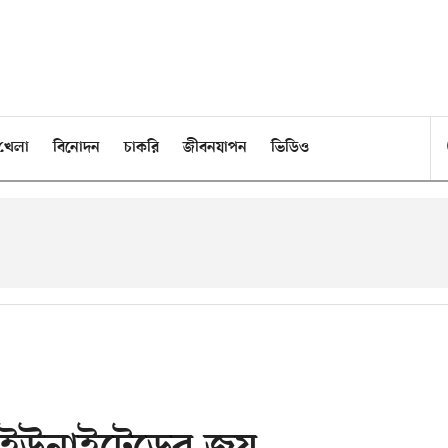
খেলা
বিনোদন
চাকরি
জীবনযাপন
ভিডিও