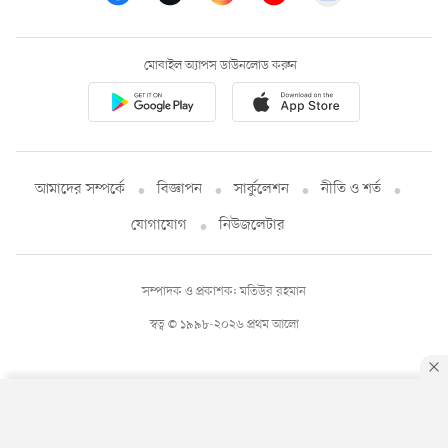
মোবাইল অ্যাপস ডাউনলোড করুন
আমাদের সম্পর্কে
বিজ্ঞাপন
সার্কুলেশন
নীতি ও শর্ত
যোগাযোগ
নিউজলেটার
সম্পাদক ও প্রকাশক: মতিউর রহমান
স্বত্ব © ১৯৯৮-২০২৬ প্রথম আলো
By using this site, you agree to our
Privacy Policy
.
OK