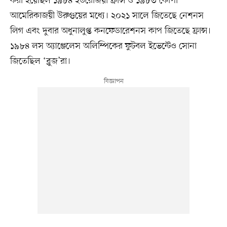
করা হয়েছিল ১৯৮৪ ইউরোজয়ী ফ্রান্স ও ১৯৮৩ কোপা
আমেরিকাজয়ী উরুগুয়ের মধ্যে। ২০২১ সালে জিতেছে নেশনস
লিগ এবং দুবার অধুনালুপ্ত কনফেডারেশনস কাপ জিতেছে ফ্রান্স।
১৯৮৪ লস অ্যাঞ্জেলেস অলিম্পিকের ফুটবল ইভেন্টেও সোনা
জিতেছিল ‘ব্লুজ’রা।