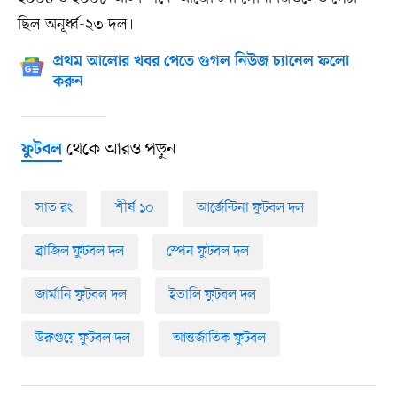
ছিল অনূর্ধ্ব-২৩ দল।
প্রথম আলোর খবর পেতে গুগল নিউজ চ্যানেল ফলো
করুন
থেকে আরও পড়ুন
ফুটবল
সাত রং
শীর্ষ ১০
আর্জেন্টিনা ফুটবল দল
ব্রাজিল ফুটবল দল
স্পেন ফুটবল দল
জার্মানি ফুটবল দল
ইতালি ফুটবল দল
উরুগুয়ে ফুটবল দল
আন্তর্জাতিক ফুটবল