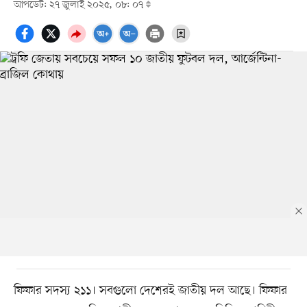
আপডেট: ২৭ জুলাই ২০২৫, ০৮: ০৭
ফিফার সদস্য ২১১। সবগুলো দেশেরই জাতীয় দল আছে। ফিফার