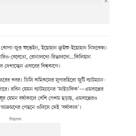
োপা-জুস্ত ফন্তেইন, ইয়োহান ক্রুইফ-ইয়োহান নিসকেন্স।
ারিও-বেবেতো, রোনালদো-রিভালদো...কিলিয়ান
 দেখাচ্ছেন এবারের বিশ্বকাপে।
তরের খবর। ডিসি কমিকসের সুপারহিরো জুটি ব্যাটম্যান-
ারে। রবিন যেমন ব্যাটম্যানের ‘সাইডকিক’—এমবাপ্পের
র যেমন বর্ষাকালে বেশি পেখম ছড়ায়, এমবাপ্পেরও
আক্রমণের পেছনে ওলিসে সেই ‘বর্ষাকাল’।