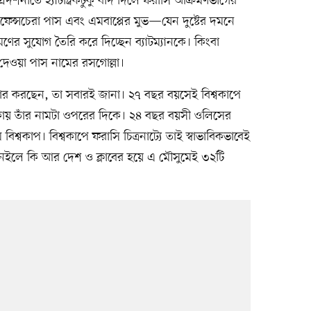
দর্শনীতে হ্যাটট্রিকটুকু বাদ দিলে ফরাসি আক্রমণভাগের
েন্সচেরা পাস এবং এমবাপ্পের মুভ—যেন দুষ্টের দমনে
 সুযোগ তৈরি করে দিচ্ছেন ব্যাটম্যানকে। কিংবা
েওয়া পাস নামের রসগোল্লা।
যবহার করছেন, তা সবারই জানা। ২৭ বছর বয়সেই বিশ্বকাপে
তালিকায় তাঁর নামটা ওপরের দিকে। ২৪ বছর বয়সী ওলিসের
বিশ্বকাপ। বিশ্বকাপে ফরাসি চিত্রনাট্যে তাই স্বাভাবিকভাবেই
। নইলে কি আর দেশ ও ক্লাবের হয়ে এ মৌসুমেই ৩২টি