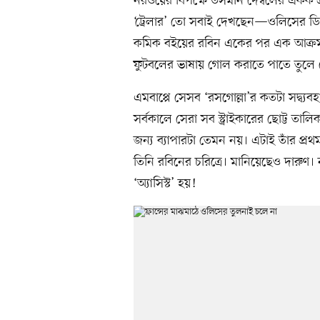
নরওয়ের বিপক্ষে উসমান দেম্বলের একক প্র
‘ট্রেলার’ তো সবাই দেখছেন—ওলিসের ডিফ
কমিক বইয়ের রবিন একের পর এক আক্রমণের
ফুটবলের ভাষায় গোল করাতে পাতে তুলে দ
এমবাপ্পে সেসব ‘রসগোল্লা’র কতটা সদ্ব্
সর্বকালে সেরা সব স্ট্রাইকারের ছোট্ট 
জন্য ব্যাপারটা তেমন নয়। এটাই তাঁর প্রথম 
তিনি রবিনের চরিত্রে। মানিয়েছেও দারুণ
‘অ্যাসিস্ট’ হয়!