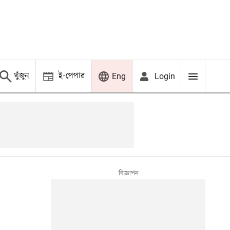
খুঁজুন
ই-পেপার
Login
Eng