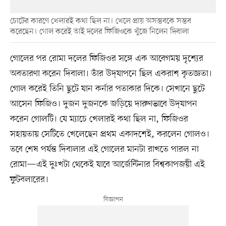
চোটের কারণে খেলারই কথা ছিল না। খেলে প্রায় অসম্ভবকে সম্ভব
করেছেন। গোল করেই তাই দলের ফিজিওকে খুঁজে নিলেন দিবালা
গোলের পর রোমা দলের ফিজিওর সঙ্গে এক আবেগময় দৃশ্যের
অবতারণা করেন দিবালা। তাঁর উদ্‌যাপনে ছিল একরাশ কৃতজ্ঞতা।
গোল করেই তিনি ছুটে যান কর্নার পতাকার দিকে। সেখানে ছুটে
আসেন ফিজিও। দুজন দুজনকে জড়িয়ে দারুণভাবে উদ্‌যাপন
করেন গোলটি। যে ম্যাচে খেলারই কথা ছিল না, ফিজিওর
সহায়তায় সেটিতে খেলেছেন প্রথম একাদশেই, করলেন গোলও।
তবে শেষ পর্যন্ত দিবালার এই গোলের মানটা রাখতে পারল না
রোমা—এই দুঃখটা থেকেই যাবে আর্জেন্টিনার বিশ্বকাপজয়ী এই
ফুটবলারের।