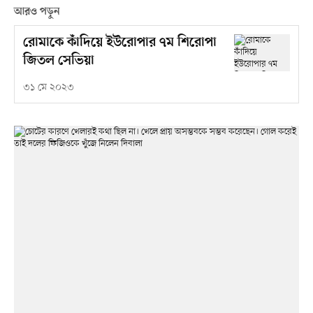
আরও পড়ুন
রোমাকে কাঁদিয়ে ইউরোপার ৭ম শিরোপা
জিতল সেভিয়া
৩১ মে ২০২৩