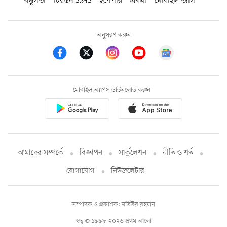
বন্ধুসভা
চিরন্তন ১৯৭১
ইপেপার
প্রথমা
মোবাইল ভ্যাস
অনুসরণ করুন
মোবাইল অ্যাপস ডাউনলোড করুন
আমাদের সম্পর্কে
বিজ্ঞাপন
সার্কুলেশন
নীতি ও শর্ত
যোগাযোগ
নিউজলেটার
সম্পাদক ও প্রকাশক: মতিউর রহমান
স্বত্ব © ১৯৯৮-২০২৬ প্রথম আলো