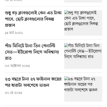
০৮ মে ২০২৬
শুধু বড় ক্লাবগুলোই কেন এত টাকা
পাবে, ছোট ক্লাবগুলোর বিকল্প
প্রস্তাব
১৫ মার্চ ২০২৬
পাঁচ মিনিটে টানা তিন পেনাল্টি
সেভ—ইউরোপা লিগে অবিশ্বাস্য
রাত
০৩ অক্টোবর ২০২৫
২৩ বছরে টানা ২৭ ফাইনাল জয়ের
পর ধারাটা অবশেষে ভাঙল
৩০ মে ২০২৫