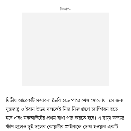
দ্বিতীয় আরেকটি সম্ভাবনা তৈরি হতে পারে শেষ ষোলোয়। সে জন্য
যুক্তরাষ্ট্র ও ইরান উভয় দলকেই নিজ নিজ গ্রুপে চ্যাম্পিয়ন হতে
হবে এবং নকআউটের প্রথম বাধা পার করতে হবে। এ ছাড়া অত্যন্ত
ক্ষীণ হলেও দুই দলের কোয়ার্টার ফাইনালে দেখা হওয়ার একটি