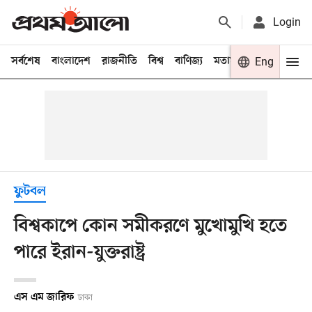
Login
সর্বশেষ
বাংলাদেশ
রাজনীতি
বিশ্ব
বাণিজ্য
মতামত
খেলা
Eng
বিনো
ফুটবল
বিশ্বকাপে কোন সমীকরণে মুখোমুখি হতে
পারে ইরান-যুক্তরাষ্ট্র
এস এম জারিফ
ঢাকা