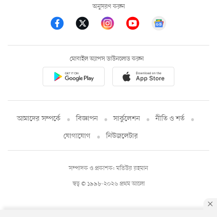
অনুসরণ করুন
মোবাইল অ্যাপস ডাউনলোড করুন
আমাদের সম্পর্কে
বিজ্ঞাপন
সার্কুলেশন
নীতি ও শর্ত
যোগাযোগ
নিউজলেটার
সম্পাদক ও প্রকাশক: মতিউর রহমান
স্বত্ব © ১৯৯৮-২০২৬ প্রথম আলো