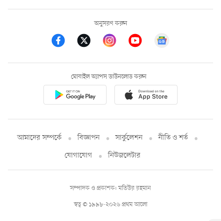
অনুসরণ করুন
মোবাইল অ্যাপস ডাউনলোড করুন
আমাদের সম্পর্কে
বিজ্ঞাপন
সার্কুলেশন
নীতি ও শর্ত
যোগাযোগ
নিউজলেটার
সম্পাদক ও প্রকাশক: মতিউর রহমান
স্বত্ব © ১৯৯৮-২০২৬ প্রথম আলো