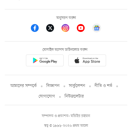
অনুসরণ করুন
মোবাইল অ্যাপস ডাউনলোড করুন
আমাদের সম্পর্কে
বিজ্ঞাপন
সার্কুলেশন
নীতি ও শর্ত
যোগাযোগ
নিউজলেটার
সম্পাদক ও প্রকাশক: মতিউর রহমান
স্বত্ব © ১৯৯৮-২০২৬ প্রথম আলো