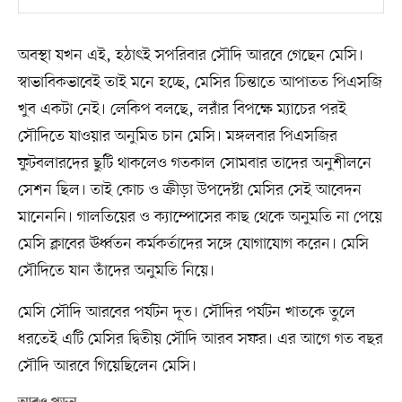
অবস্থা যখন এই, হঠাৎই সপরিবার সৌদি আরবে গেছেন মেসি।
স্বাভাবিকভাবেই তাই মনে হচ্ছে, মেসির চিন্তাতে আপাতত পিএসজি
খুব একটা নেই। লেকিপ বলছে, লরাঁর বিপক্ষে ম্যাচের পরই
সৌদিতে যাওয়ার অনুমিত চান মেসি। মঙ্গলবার পিএসজির
ফুটবলারদের ছুটি থাকলেও গতকাল সোমবার তাদের অনুশীলনে
সেশন ছিল। তাই কোচ ও ক্রীড়া উপদেষ্টা মেসির সেই আবেদন
মানেননি। গালতিয়ের ও ক্যাম্পোসের কাছ থেকে অনুমতি না পেয়ে
মেসি ক্লাবের ঊর্ধ্বতন কর্মকর্তাদের সঙ্গে যোগাযোগ করেন। মেসি
সৌদিতে যান তাঁদের অনুমতি নিয়ে।
মেসি সৌদি আরবের পর্যটন দূত। সৌদির পর্যটন খাতকে তুলে
ধরতেই এটি মেসির দ্বিতীয় সৌদি আরব সফর। এর আগে গত বছর
সৌদি আরবে গিয়েছিলেন মেসি।