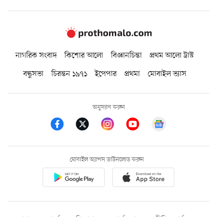
নাগরিক সংবাদ
কিশোর আলো
বিজ্ঞানচিন্তা
প্রথম আলো ট্রাস্ট
বন্ধুসভা
চিরন্তন ১৯৭১
ইপেপার
প্রথমা
মোবাইল ভ্যাস
অনুসরণ করুন
মোবাইল অ্যাপস ডাউনলোড করুন