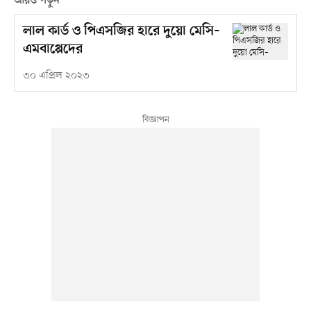
আরও পড়ুন
লাল কার্ড ও পিএসজির হারে দুয়ো মেসি–
এমবাপ্পেদের
৩০ এপ্রিল ২০২৩