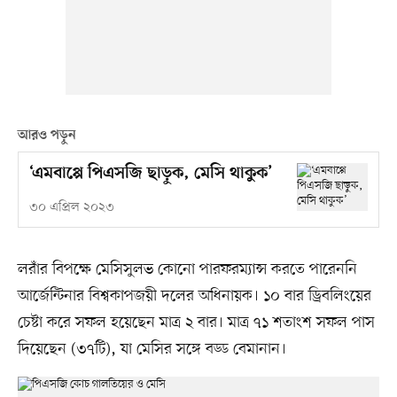
আরও পড়ুন
‘এমবাপ্পে পিএসজি ছাড়ুক, মেসি থাকুক’
৩০ এপ্রিল ২০২৩
লরাঁর বিপক্ষে মেসিসুলভ কোনো পারফরম্যান্স করতে পারেননি
আর্জেন্টিনার বিশ্বকাপজয়ী দলের অধিনায়ক। ১০ বার ড্রিবলিংয়ের
চেষ্টা করে সফল হয়েছেন মাত্র ২ বার। মাত্র ৭১ শতাংশ সফল পাস
দিয়েছেন (৩৭টি), যা মেসির সঙ্গে বড্ড বেমানান।