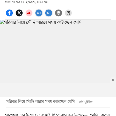
প্রকাশ: ০২ মে ২০২৩, ০৯: ০০
পরিবার নিয়ে সৌদি আরবে সময় কাটাচ্ছেন মেসি
ছবি: টুইটার
পারফরম্যান্স দিয়ে তো প্রায়ই শিরোনাম হন লিওনেল মেসি। এবার