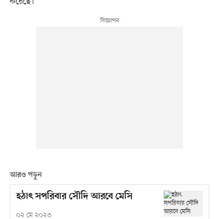
করেছে।
আরও পড়ুন
হঠাৎ সপরিবার সৌদি আরবে মেসি
০২ মে ২০২৩