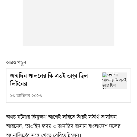
আরও পড়ুন
জন্মদিন পালনের কি এতই তাড়া ছিল
লিটনের
১৩ অক্টোবর ২০২৩
অথচ ঘটনার কিছুক্ষণ আগেই লবিতে তাঁরই সতীর্থ তাসকিন
আহমেদ, তাওহিদ হৃদয় ও তানজিদ হাসান বাংলাদেশ দলের
অ্যানালিস্টের সঙ্গে খেতে বেরিয়েছিলেন।