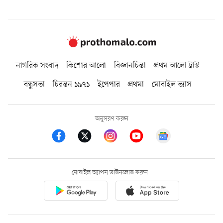
নাগরিক সংবাদ
কিশোর আলো
বিজ্ঞানচিন্তা
প্রথম আলো ট্রাস্ট
বন্ধুসভা
চিরন্তন ১৯৭১
ইপেপার
প্রথমা
মোবাইল ভ্যাস
অনুসরণ করুন
মোবাইল অ্যাপস ডাউনলোড করুন