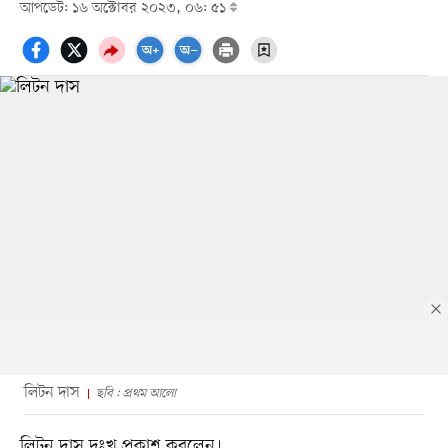
আপডেট: ১৬ অক্টোবর ২০২৩, ০৬: ৫১
লিটন দাস
ছবি : প্রথম আলো
লিটন দাস দুঃখ প্রকাশ করলেন।