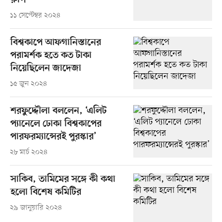
রুপি
১১ সেপ্টেম্বর ২০২৪
বিশ্বকাপে আফগানিস্তানের
পরামর্শক হতে কত টাকা
নিয়েছিলেন জাদেজা
১৫ জুন ২০২৪
শরফুদ্দৌলা বললেন, ‘এলিট
প্যানেলে ঢোকা বিশ্বকাপের
পারফরম্যান্সেরই পুরস্কার’
২৮ মার্চ ২০২৪
সাকিব, তামিমের সঙ্গে কী কথা
হলো বিশেষ কমিটির
২৯ জানুয়ারি ২০২৪