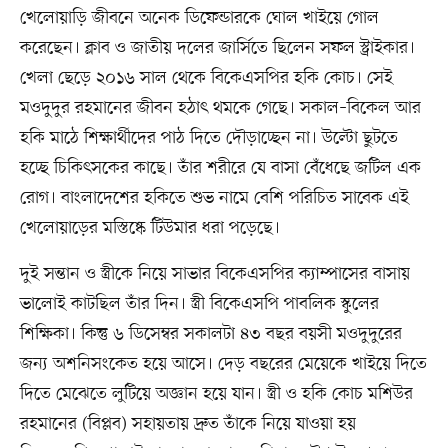
খেলোয়াড়ি জীবনে অনেক ডিফেন্ডারকে ঘোল খাইয়ে গোল
করেছেন। ক্লাব ও জাতীয় দলের জার্সিতে ছিলেন সফল স্ট্রাইকার।
খেলা ছেড়ে ২০১৬ সাল থেকে বিকেএসপির হকি কোচ। সেই
মওদুদুর রহমানের জীবন হঠাৎ থমকে গেছে। সকাল–বিকেল আর
হকি মাঠে শিক্ষার্থীদের পাঠ দিতে দৌড়াচ্ছেন না। উল্টো ছুটতে
হচ্ছে চিকিৎসকের কাছে। তাঁর শরীরে যে বাসা বেঁধেছে জটিল এক
রোগ। বাংলাদেশের হকিতে শুভ নামে বেশি পরিচিত সাবেক এই
খেলোয়াড়ের মস্তিষ্কে টিউমার ধরা পড়েছে।
দুই সন্তান ও স্ত্রীকে নিয়ে সাভার বিকেএসপির ক্যাম্পাসের বাসায়
ভালোই কাটছিল তাঁর দিন। স্ত্রী বিকেএসপি পাবলিক স্কুলের
শিক্ষিকা। কিন্তু ৬ ডিসেম্বর সকালটা ৪৩ বছর বয়সী মওদুদুরের
জন্য অশনিসংকেত হয়ে আসে। দেড় বছরের মেয়েকে খাইয়ে দিতে
দিতে মেঝেতে লুটিয়ে অজ্ঞান হয়ে যান। স্ত্রী ও হকি কোচ মশিউর
রহমানের (বিপ্লব) সহায়তায় দ্রুত তাঁকে নিয়ে যাওয়া হয়