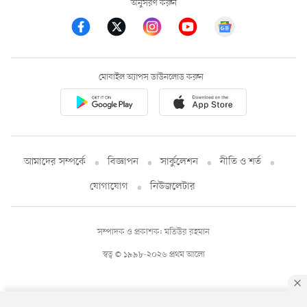
অনুসরণ করুন
মোবাইল অ্যাপস ডাউনলোড করুন
আমাদের সম্পর্কে
বিজ্ঞাপন
সার্কুলেশন
নীতি ও শর্ত
যোগাযোগ
নিউজলেটার
সম্পাদক ও প্রকাশক: মতিউর রহমান
স্বত্ব © ১৯৯৮-২০২৬ প্রথম আলো