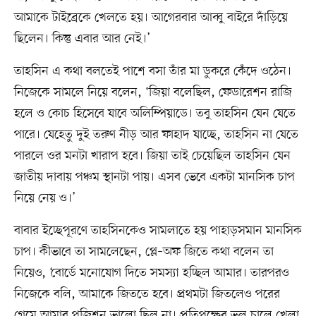
আমাকে টাইব্রেকে খেলতে হয়। আগেরবার আব্বু বাইরে দাঁড়িয়ে
ছিলেন। কিন্তু এবার আর নেই।’
তাহসিন এ কথা বলতেই পাশে বসা তাঁর মা ডুকরে কেঁদে ওঠেন।
নিজেকে সামলে নিয়ে বলেন, ‘জিয়া বলেছিল, ফেডারেশন রাজি
হলে ও কোচ হিসেবে যাবে অলিম্পিয়াডে। তবু তাহসিন যেন যেতে
পারে। যেহেতু দুই তরুণ নীড় আর ফাহাদ যাচ্ছে, তাহসিন না যেতে
পারলে ওর মনটা খারাপ হবে। জিয়া তাই চেয়েছিল তাহসিন যেন
জাতীয় দাবায় পঞ্চম স্থানটা পায়। এসব ভেবে একটা মানসিক চাপ
নিয়ে নেয় ও।’
বাবার ইচ্ছেপূরণে তাহসিনকেও সামলাতে হয় পাহাড়সমান মানসিক
চাপ। কীভাবে তা সামলেছেন, প্লে–অফ জিতে কথা বলেন তা
নিয়েও, ‘বোর্ডে মনোযোগ দিতে সমস্যা হচ্ছিল আমার। তারপরও
নিজেকে বলি, আমাকে জিততে হবে। প্রথমটা জিতলেও পরের
গেমে আমার পজিশন ভালো ছিল না। প্রতিপক্ষের ভুল চালে খেলা