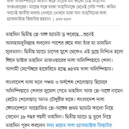
দাবা অলিম্পিয়াডে জায়গা করে নিয়েও মন ভালো নেই তাহসিন
তাজওয়ারের। মায়ের সঙ্গে থাকা তাহসিনকে দেখেই সেটা স্পষ্ট। কদিন
আগেই জাতীয় দাবায় খেলতে খেলতে মারা যান তাহসিনের বাবা
গ্র্যান্ডমাস্টার জিয়াউর রহমান
প্রথম আলো
তাহসিন দ্বিতীয় প্লে-অফ ম্যাচটা ড্র করেছে...শুনেই
আলহামদুলিল্লাহ বললেন পাশের রুমে বসা তাঁর মা তাসমিন
সুলতানা। দ্বিতীয় ম্যাচে চাপের মুখে থেকেও এই ড্রয়ে নিশ্চিত হলো
ফিদে মাস্টার তাহসিন তাজওয়ারের দাবা অলিম্পিয়াডে খেলা।
আগামী সেপ্টেম্বরে হাঙ্গেরিতে হচ্ছে ৪৫তম দাবা অলিম্পিয়াড।
বাংলাদেশ দাবা দলে পঞ্চম ও সর্বশেষ খেলোয়াড় হিসেবে
অলিম্পিয়াডে খেলার সুযোগ পেতে তাহসিন আজ প্লে–অফে নামেন
রেটেড খেলোয়াড় অনত চৌধুরীর সঙ্গে। বাংলাদেশ দাবা
ফেডারেশনে আয়োজিত প্লে–অফের প্রথম ম্যাচটা কালো নিয়ে
জেতেন ১৮ বছর বয়সী তাহসিন। দ্বিতীয় ম্যাচে ড্র তুলে নিয়ে
তাহসিন পূরণ করলেন
সদ্য প্রয়াত বাবা গ্র্যান্ডমাস্টার জিয়াউর