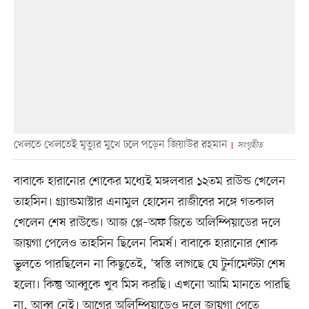
খেলতে খেলতেই মৃত্যুর মুখে ঢলে পড়েন জিয়াউর রহমান
সংগৃহীত
বাবাকে হারানোর শোকের মধ্যেই মঙ্গলবার ১২তম রাউন্ড খেলেন
তাহসিন। গ্র্যান্ডমাস্টার এনামুল হোসেন রাজীবের সঙ্গে গতকাল
খেলেন শেষ রাউন্ডে। আজ প্লে–অফ জিতে অলিম্পিয়াডের দলে
জায়গা পেলেও তাহসিন ছিলেন বিমর্ষ। বাবাকে হারানোর শোক
ভুলতে পারছিলেন না কিছুতেই, ‘স্বস্তি লাগছে যে টুর্নামেন্টটা শেষ
হলো। কিন্তু আব্বুকে খুব মিস করছি। এখনো আমি মানতে পারছি
না, আব্বু নেই। আগের অলিম্পিয়াডেও দলে জায়গা পেতে