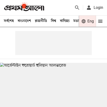
Login
সর্বশেষ
বাংলাদেশ
রাজনীতি
বিশ্ব
বাণিজ্য
মতামত
খেলা
Eng
বিনো