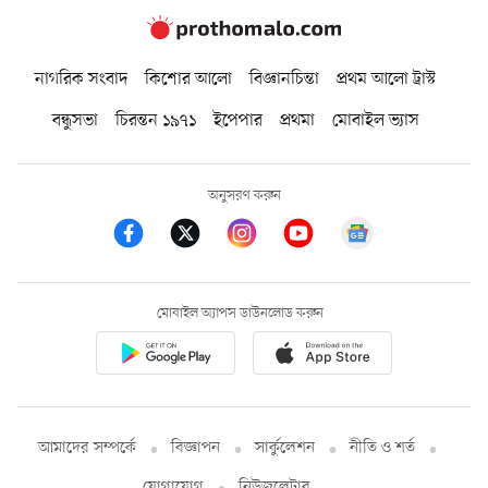
নাগরিক সংবাদ
কিশোর আলো
বিজ্ঞানচিন্তা
প্রথম আলো ট্রাস্ট
বন্ধুসভা
চিরন্তন ১৯৭১
ইপেপার
প্রথমা
মোবাইল ভ্যাস
অনুসরণ করুন
মোবাইল অ্যাপস ডাউনলোড করুন
আমাদের সম্পর্কে
বিজ্ঞাপন
সার্কুলেশন
নীতি ও শর্ত
যোগাযোগ
নিউজলেটার