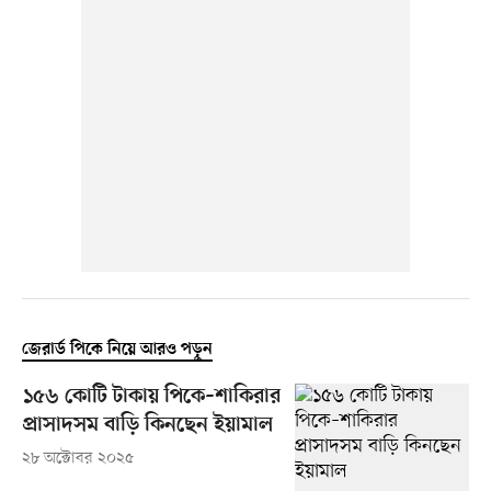
জেরার্ড পিকে নিয়ে আরও পড়ুন
১৫৬ কোটি টাকায় পিকে–শাকিরার
প্রাসাদসম বাড়ি কিনছেন ইয়ামাল
২৮ অক্টোবর ২০২৫