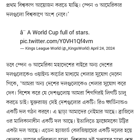
প্রথম বিশ্বকাপ আয়োজন করতে যাচ্ছি। স্পেন ও আমেরিকার
দলগুলো বিশ্বকাপে অংশ নেবে।’
â¨ A World Cup full of stars.
pic.twitter.com/Y0VH1Qf4vm
— Kings League World (@_KingsWorld)
April 24, 2024
তবে স্পেন ও আমেরিকা মহাদেশের বাইরে অন্য দেশের
দলগুলোকেও ওয়াইল্ড কার্ডের মাধ্যমে খেলার সুযোগ দেবেন
পিকে, ‘আমরা অন্য দেশের দলগুলোকেও খেলার সুযোগ করে
দেব। বিশেষ করে যে দেশগুলোয় আমরা শিগগিরই লিগটি চালু
করতে চাই। যুক্তরাজ্য সেই দেশগুলোর একটি। রিও ফার্ডিনান্ডও
একটি দল গঠন করবে। এ ছাড়া আমাদের নেইমার আছে। ব্রাজিলে
ওর মালিকানাধীন একটি দল আছে। ইতালিতে ফ্রান্সেসকো টট্টির
একটা দল আছে। এডেন হ্যাজার্ড বেলজিয়ামের একটি দলের হয়ে
খেলবে। আমার পরিকল্পনা হলো, বিশ্বকাপ দুই সপ্তাহের মধ্যে শেষ