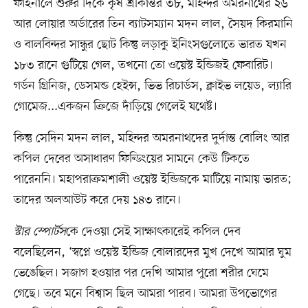
ফাইনালে শুরুর দিকে কৃষ শ্রীকান্তর ৩৮, মহিন্দর অমরনাথের ২৬
আর লোয়ার অর্ডারের তিন ব্যাটসম্যান মদন লাল, সৈয়দ কিরমানি
ও বালবিন্দর সান্ধুর ছোট কিন্তু লড়াকু ইনিংসগুলোতে ভারত যখন
১৮৩ রানে গুটিয়ে গেল, তখনো তো ওয়েস্ট ইন্ডিজই ফেবারিট।
গর্ডন গ্রিনিজ, ডেসমন্ড হেইন্স, ভিভ রিচার্ডস, ক্লাইভ লয়েড, ল্যারি
গোমেজ...একজন ক্রিজে দাঁড়িয়ে গেলেই যথেষ্ট।
কিন্তু সেদিন মদন লাল, মহিন্দর অমরনাথদের দুর্দান্ত বোলিং আর
কপিল দেবের অসাধারণ ফিল্ডিংয়ের সামনে কেউ টিকতে
পারেননি। মহাপরাক্রমশালী ওয়েস্ট ইন্ডিজকে মাটিয়ে নামায় ভারত;
তাদের অলআউট করে দেয় ১৪৩ রানে।
স্টার স্পোর্টস
কে দেওয়া সেই সাক্ষাৎকারেই কপিল দেব
বলেছিলেন, ‘স্বপ্নে ওয়েস্ট ইন্ডিজ বোলারদের মুখ দেখে আমার ঘুম
ভেঙেছিল। সজাগ হওয়ার পর দেখি আমার পুরো শরীর ঘেমে
গেছে। তবে মনে বিশ্বাস ছিল আমরা পারব। আমরা উপভোগের