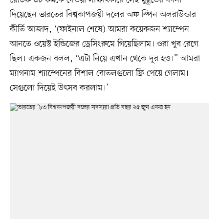
রেডিফ ডট কম
কে দেওয়া সাক্ষাৎকারে সেই মুহূর্তের বর্ণনা
দিয়েছেন ভারতের বিশ্বকাপজয়ী দলের অফ স্পিন অলরাউন্ডার
কীর্তি আজাদ, ‘(ফাইনাল শেষে) আমরা কয়েকজন শ্যাম্পেন
আনতে ওয়েস্ট ইন্ডিজের ড্রেসিংরুমে গিয়েছিলাম। ওরা খুব রেগে
ছিল। একজন বলল, “এটা নিয়ে এখান থেকে দূর হও।” আমরা
ম্যাগনাম শ্যাম্পেনের বিশাল বোতলগুলো ফ্রি পেয়ে গেলাম।
সেগুলো দিয়েই উৎসব করলাম।’