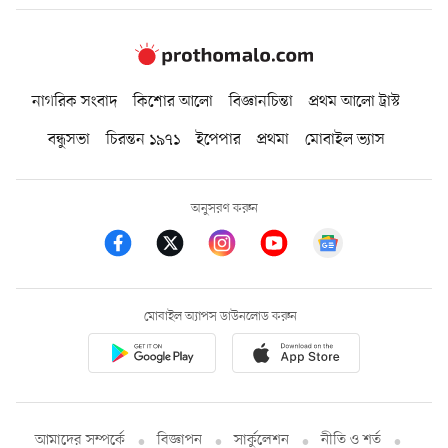
নাগরিক সংবাদ
কিশোর আলো
বিজ্ঞানচিন্তা
প্রথম আলো ট্রাস্ট
বন্ধুসভা
চিরন্তন ১৯৭১
ইপেপার
প্রথমা
মোবাইল ভ্যাস
অনুসরণ করুন
মোবাইল অ্যাপস ডাউনলোড করুন
আমাদের সম্পর্কে
বিজ্ঞাপন
সার্কুলেশন
নীতি ও শর্ত