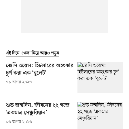
এই দিনে–খেলা নিয়ে আরও পড়ুন
জেসি ওয়েন্স: হিটলারের অহংকার
চূর্ণ করা এক ‘বুলেট’
০৯ আগস্ট ২০২৬
শুভ জন্মদিন, জীবনের ২২ গজে
‘একমাত্র সেঞ্চুরিয়ান’
০৬ আগস্ট ২০২৬