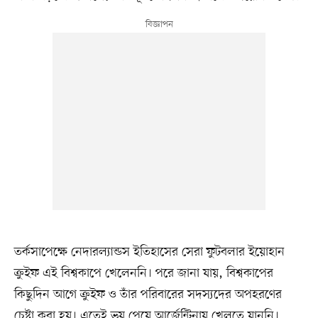
তর্কসাপেক্ষে নেদারল্যান্ডস ইতিহাসের সেরা ফুটবলার ইয়োহান
ক্রুইফ এই বিশ্বকাপে খেলেননি। পরে জানা যায়, বিশ্বকাপের
কিছুদিন আগে ক্রুইফ ও তাঁর পরিবারের সদস্যদের অপহরণের
চেষ্টা করা হয়। এতেই ভয় পেয়ে আর্জেন্টিনায় খেলতে যাননি।