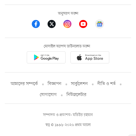
অনুসরণ করুন
মোবাইল অ্যাপস ডাউনলোড করুন
আমাদের সম্পর্কে
বিজ্ঞাপন
সার্কুলেশন
নীতি ও শর্ত
যোগাযোগ
নিউজলেটার
সম্পাদক ও প্রকাশক: মতিউর রহমান
স্বত্ব © ১৯৯৮-২০২৬ প্রথম আলো