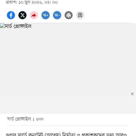
প্রকাশ: ১০ জুন ২০২৬, ০২: ০০
সার্চ প্রোফাইল
গুগল
গুগল সার্চে কনটেন্ট (আধেয়) নির্মাতা ও প্রকাশকদের তথ্য আরও