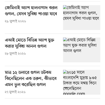
জেমিনাই অ্যাপ হালনাগাদ করল
গুগল, যেসব সুবিধা পাওয়া যাবে
২৯ জুলাই ২০২৬
এআই মোডে বিভিন্ন অ্যাপ যুক্ত
করার সুবিধা আনল গুগল
২৮ জুলাই ২০২৬
মাত্র ১২ ডলারে গুগল ডটকম
কিনেছিলেন এক তরুণ, কীভাবে
এমন ভুল করেছিল গুগল
২৭ জুলাই ২০২৬