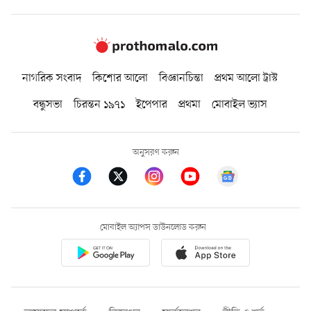
নাগরিক সংবাদ
কিশোর আলো
বিজ্ঞানচিন্তা
প্রথম আলো ট্রাস্ট
বন্ধুসভা
চিরন্তন ১৯৭১
ইপেপার
প্রথমা
মোবাইল ভ্যাস
অনুসরণ করুন
মোবাইল অ্যাপস ডাউনলোড করুন