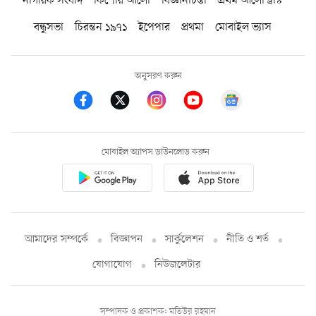
নাগরিক সংবাদ
কিশোর আলো
বিজ্ঞানচিন্তা
প্রথম আলো ট্রাস্ট
বন্ধুসভা
চিরন্তন ১৯৭১
ইপেপার
প্রথমা
মোবাইল ভ্যাস
অনুসরণ করুন
মোবাইল অ্যাপস ডাউনলোড করুন
আমাদের সম্পর্কে
বিজ্ঞাপন
সার্কুলেশন
নীতি ও শর্ত
যোগাযোগ
নিউজলেটার
সম্পাদক ও প্রকাশক: মতিউর রহমান