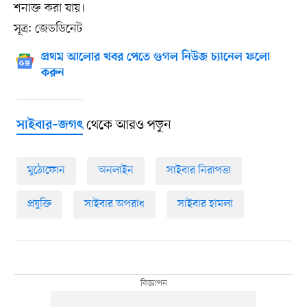
শনাক্ত করা যায়।
সূত্র: জেডডিনেট
প্রথম আলোর খবর পেতে গুগল নিউজ চ্যানেল ফলো
করুন
থেকে আরও পড়ুন
সাইবার–জগৎ
মুঠোফোন
অনলাইন
সাইবার নিরাপত্তা
প্রযুক্তি
সাইবার অপরাধ
সাইবার হামলা