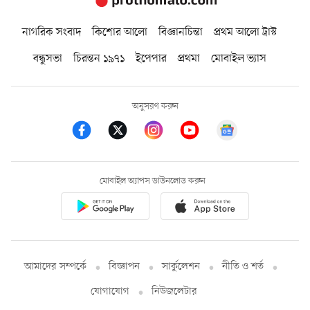
নাগরিক সংবাদ
কিশোর আলো
বিজ্ঞানচিন্তা
প্রথম আলো ট্রাস্ট
বন্ধুসভা
চিরন্তন ১৯৭১
ইপেপার
প্রথমা
মোবাইল ভ্যাস
অনুসরণ করুন
মোবাইল অ্যাপস ডাউনলোড করুন
আমাদের সম্পর্কে
বিজ্ঞাপন
সার্কুলেশন
নীতি ও শর্ত
যোগাযোগ
নিউজলেটার