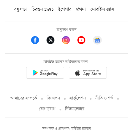
বন্ধুসভা
চিরন্তন ১৯৭১
ইপেপার
প্রথমা
মোবাইল ভ্যাস
অনুসরণ করুন
মোবাইল অ্যাপস ডাউনলোড করুন
আমাদের সম্পর্কে
বিজ্ঞাপন
সার্কুলেশন
নীতি ও শর্ত
যোগাযোগ
নিউজলেটার
সম্পাদক ও প্রকাশক: মতিউর রহমান