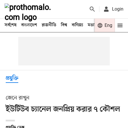
Login
সর্বশেষ
বাংলাদেশ
রাজনীতি
বিশ্ব
বাণিজ্য
মতামত
খেলা
Eng
বিনো
প্রযুক্তি
জেনে রাখুন
ইউটিউব চ্যানেল জনপ্রিয় করার ৭ কৌশল
প্রযুক্তি ডেস্ক