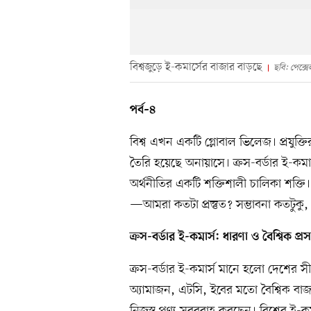
বিশ্বজুড়ে ই-কমার্সের বাজার বাড়ছে
ছবি: পেক্স
পর্ব–৪
বিশ্ব এখন একটি গ্লোবাল ভিলেজ। প্রযুক্ত
তৈরি হয়েছে অনায়াসে। ক্রস-বর্ডার ই-কমার
অর্থনীতির একটি শক্তিশালী চালিকা শক্তি। 
—আমরা কতটা প্রস্তুত? সম্ভাবনা কতটুক
ক্রস-বর্ডার ই-কমার্স: ধারণা ও বৈশ্বিক প্রসঙ
ক্রস-বর্ডার ই-কমার্স মানে হলো দেশের সী
অ্যামাজন, এটসি, ইবের মতো বৈশ্বিক বাজারে
নিজস্ব পণ্য সরবরাহ করছেন। বিশ্বের ই-কম