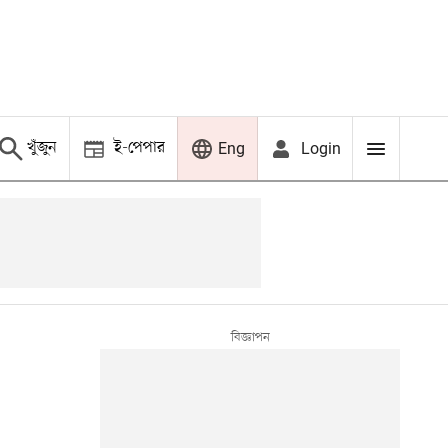
খুঁজুন
ই-পেপার
Login
Eng