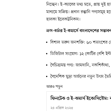
নিচ্ছেন। ই–ক্যাবের তথ্য মতে, প্রায় দুই
মাধ্যমে সক্রিয়। প্রধান রপ্তানি পণ্যসমূহ
হালকা ইলেকট্রনিকস।
ক্রস-বর্ডার ই-কমার্সে বাংলাদেশের সম্ভাবন
বিশাল তরুণ জনশক্তি: ৬০ শতাংশের বে
ডিজিটাল সংযোগ: ১২ কোটির বেশি ইন্টা
বৈচিত্র্যময় পণ্য: জামদানি, নকশিকাঁথা,
বৈদেশিক মুদ্রা অর্জনের নতুন উৎস তৈর
আরও পড়ুন
ফিনটেক ও ই-কমার্স ইকোসিস্টেম: ব
২৪ এপ্রিল ২০২৫