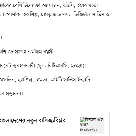
 হাজারের বেশি উদ্যোক্তা অ্যামাজন, এটসি, ইবের মতো
 হলো পোশাক, হস্তশিল্প, চামড়াজাত পণ্য, ডিজিটাল সার্ভিস ও
া
শি জনসংখ্যা কর্মক্ষম বয়সী।
রনেট ব্যবহারকারী (সূত্র: বিটিআরসি, ২০২৪)।
 মসলিন, হস্তশিল্প, চামড়া, আইটি সার্ভিস ইত্যাদি।
ির সম্ভাবনা।
াংলাদেশের নতুন বাণিজ্যবিপ্লব