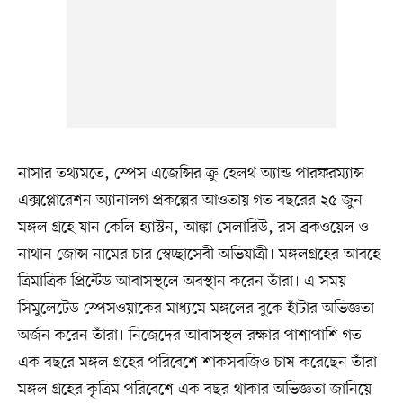
নাসার তথ্যমতে, স্পেস এজেন্সির ক্রু হেলথ অ্যান্ড পারফরম্যান্স
এক্সপ্লোরেশন অ্যানালগ প্রকল্পের আওতায় গত বছরের ২৫ জুন
মঙ্গল গ্রহে যান কেলি হ্যাস্টন, আঙ্কা সেলারিউ, রস ব্রকওয়েল ও
নাথান জোন্স নামের চার স্বেচ্ছাসেবী অভিযাত্রী। মঙ্গলগ্রহের আবহে
ত্রিমাত্রিক প্রিন্টেড আবাসস্থলে অবস্থান করেন তাঁরা। এ সময়
সিমুলেটেড স্পেসওয়াকের মাধ্যমে মঙ্গলের বুকে হাঁটার অভিজ্ঞতা
অর্জন করেন তাঁরা। নিজেদের আবাসস্থল রক্ষার পাশাপাশি গত
এক বছরে মঙ্গল গ্রহের পরিবেশে শাকসবজিও চাষ করেছেন তাঁরা।
মঙ্গল গ্রহের কৃত্রিম পরিবেশে এক বছর থাকার অভিজ্ঞতা জানিয়ে