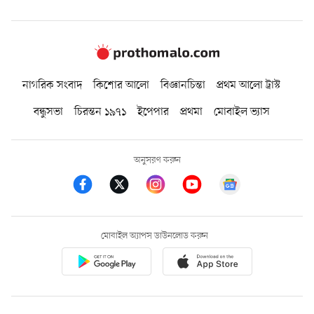
নাগরিক সংবাদ
কিশোর আলো
বিজ্ঞানচিন্তা
প্রথম আলো ট্রাস্ট
বন্ধুসভা
চিরন্তন ১৯৭১
ইপেপার
প্রথমা
মোবাইল ভ্যাস
অনুসরণ করুন
মোবাইল অ্যাপস ডাউনলোড করুন