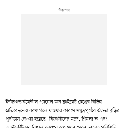
ইন্টারগভার্নমেন্টাল প্যানেল অন ক্লাইমেট চেঞ্জের বিভিন্ন
প্রতিবেদনেও বরফ গলে যাওয়ার কারণে সমুদ্রপৃষ্ঠের উচ্চতা বৃদ্ধির
পূর্বাভাস দেওয়া হয়েছে। বিজ্ঞানীদের মতে, গ্রিনল্যান্ড এবং
অ্যান্টার্কটিকার বিশাল বরফের স্তূপ গলে গেলে ভয়াবহ পরিস্থিতি