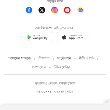
অনুসরণ করুন
মোবাইল অ্যাপস ডাউনলোড করুন
আমাদের সম্পর্কে
বিজ্ঞাপন
সার্কুলেশন
নীতি ও শর্ত
যোগাযোগ
নিউজলেটার
সম্পাদক ও প্রকাশক: মতিউর রহমান
স্বত্ব © ১৯৯৮-২০২৬ প্রথম আলো