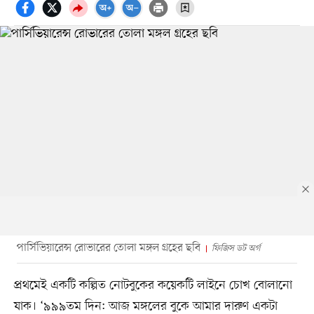
পার্সিভিয়ারেন্স রোভারের তোলা মঙ্গল গ্রহের ছবি
ফিজিস ডট অর্গ
প্রথমেই একটি কল্পিত নোটবুকের কয়েকটি লাইনে চোখ বোলানো
যাক। ‘৯৯৯তম দিন: আজ মঙ্গলের বুকে আমার দারুণ একটা