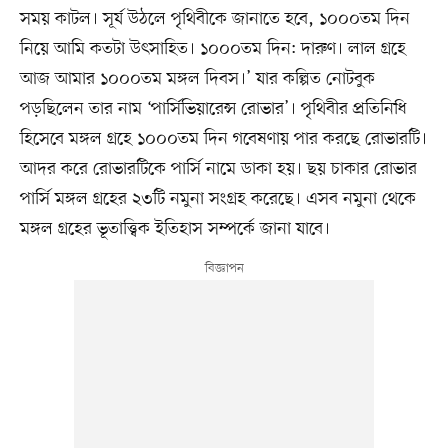
সময় কাটল। সূর্য উঠলে পৃথিবীকে জানাতে হবে, ১০০০তম দিন
নিয়ে আমি কতটা উৎসাহিত। ১০০০তম দিন: দারুণ। লাল গ্রহে
আজ আমার ১০০০তম মঙ্গল দিবস।’ যার কল্পিত নোটবুক
পড়ছিলেন তার নাম ‘পার্সিভিয়ারেন্স রোভার’। পৃথিবীর প্রতিনিধি
হিসেবে মঙ্গল গ্রহে ১০০০তম দিন গবেষণায় পার করছে রোভারটি।
আদর করে রোভারটিকে পার্সি নামে ডাকা হয়। ছয় চাকার রোভার
পার্সি মঙ্গল গ্রহের ২৩টি নমুনা সংগ্রহ করেছে। এসব নমুনা থেকে
মঙ্গল গ্রহের ভূতাত্ত্বিক ইতিহাস সম্পর্কে জানা যাবে।