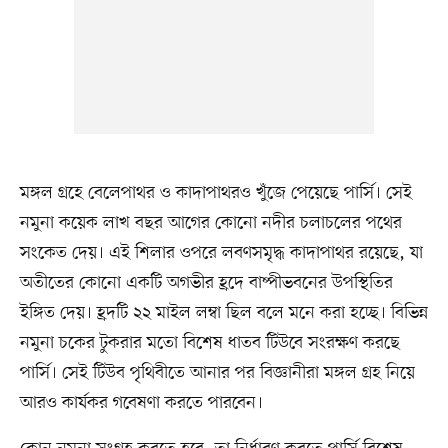
মঙ্গল গ্রহে বেলেপাথর ও কাদাপাথরও খুঁজে পেয়েছে পার্সি। সেই
নমুনা কয়েক লাখ বছর আগের কোনো নদীর চলাচলের পথের
সংকেত দেয়। এই শিলার ওপরে লবণসমৃদ্ধ কাদাপাথর রয়েছে, যা
অতীতের কোনো একটি অগভীর হ্রদে বাষ্পীভবনের উপস্থিতির
ইঙ্গিত দেয়। হ্রদটি ২২ মাইল লম্বা ছিল বলে মনে করা হচ্ছে। বিভিন্ন
নমুনা চকের টুকরার মতো বিশেষ ধাতব টিউবে সংরক্ষণ করছে
পার্সি। সেই টিউব পৃথিবীতে আনার পর বিজ্ঞানীরা মঙ্গল গ্রহ নিয়ে
আরও কার্যকর গবেষণা করতে পারবেন।