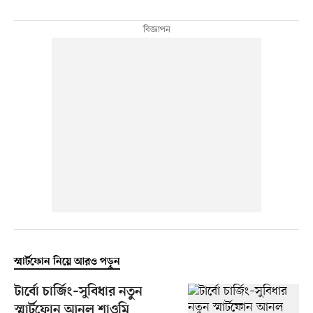
স্মার্টফোন নিয়ে আরও পড়ুন
টার্বো চার্জিং–সুবিধার নতুন
স্মার্টফোন আনল শাওমি