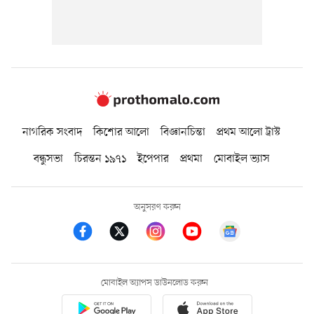
নাগরিক সংবাদ
কিশোর আলো
বিজ্ঞানচিন্তা
প্রথম আলো ট্রাস্ট
বন্ধুসভা
চিরন্তন ১৯৭১
ইপেপার
প্রথমা
মোবাইল ভ্যাস
অনুসরণ করুন
মোবাইল অ্যাপস ডাউনলোড করুন