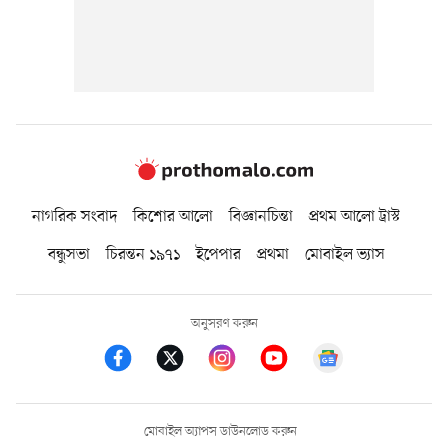
নাগরিক সংবাদ
কিশোর আলো
বিজ্ঞানচিন্তা
প্রথম আলো ট্রাস্ট
বন্ধুসভা
চিরন্তন ১৯৭১
ইপেপার
প্রথমা
মোবাইল ভ্যাস
অনুসরণ করুন
মোবাইল অ্যাপস ডাউনলোড করুন