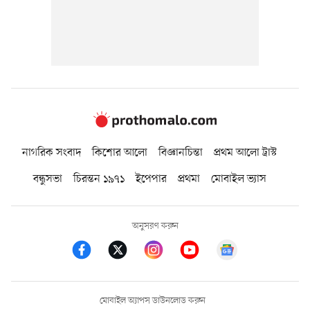
নাগরিক সংবাদ
কিশোর আলো
বিজ্ঞানচিন্তা
প্রথম আলো ট্রাস্ট
বন্ধুসভা
চিরন্তন ১৯৭১
ইপেপার
প্রথমা
মোবাইল ভ্যাস
অনুসরণ করুন
মোবাইল অ্যাপস ডাউনলোড করুন