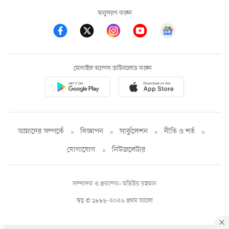
অনুসরণ করুন
মোবাইল অ্যাপস ডাউনলোড করুন
আমাদের সম্পর্কে
বিজ্ঞাপন
সার্কুলেশন
নীতি ও শর্ত
যোগাযোগ
নিউজলেটার
সম্পাদক ও প্রকাশক: মতিউর রহমান
স্বত্ব © ১৯৯৮-২০২৬ প্রথম আলো