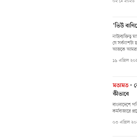
০২ মে ২০২৬
‘ভিউ বাণিজ
নাট্যব্যক্তিত
যে সর্বনাশটা 
আজকে আমরা
১৯ এপ্রিল ২০
মতামত
ব
কীভাবে
বাংলাদেশে পর
কর্মবাজারে প
০৩ এপ্রিল ২