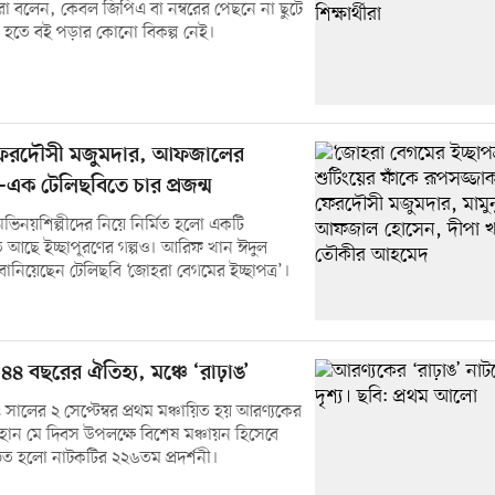
তারা বলেন, কেবল জিপিএ বা নম্বরের পেছনে না ছুটে
ষ হতে বই পড়ার কোনো বিকল্প নেই।
েরদৌসী মজুমদার, আফজালের
—এক টেলিছবিতে চার প্রজন্ম
 অভিনয়শিল্পীদের নিয়ে নির্মিত হলো একটি
 আছে ইচ্ছাপূরণের গল্পও। আরিফ খান ঈদুল
ানিয়েছেন টেলিছবি ‘জোহরা বেগমের ইচ্ছাপত্র’।
৪ বছরের ঐতিহ্য, মঞ্চে ‘রাঢ়াঙ’
সালের ২ সেপ্টেম্বর প্রথম মঞ্চায়িত হয় আরণ্যকের
হান মে দিবস উপলক্ষে বিশেষ মঞ্চায়ন হিসেবে
িত হলো নাটকটির ২২৬তম প্রদর্শনী।