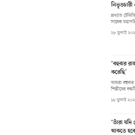
নিভৃতচারী এ
প্রখ্যাত টেলিভ
সাবেক মহাপরি
২৮ জুলাই ২০
‘বহুবার র
করেছি’
আমরা বহুবার
শিল্পীদের বন্
১৮ জুলাই ২০
‘তাঁরা যদি
থাকতে হবে