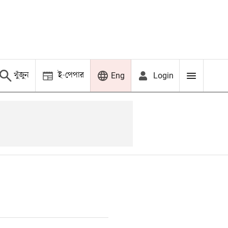
খুঁজুন
ই-পেপার
Login
Eng