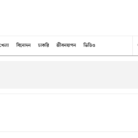
খেলা
বিনোদন
চাকরি
জীবনযাপন
ভিডিও