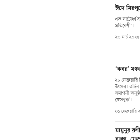
ঈদে মিরপুরে
এক ষাটোর্ধ্ব 
প্রতিবেশী'।
২৩ মার্চ ২০২৫
‘কবর’ মঞ্
২৮ ফেব্রুয়ার
উৎসব। এদিন স্
সমাপনী অনুষ্ঠ
ফেসবুক’।
০১ ফেব্রুয়ারি
মামুনুর র
বারণ, ফেড