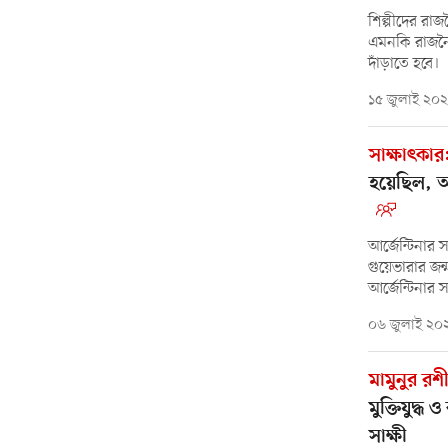
শিল্পীদের রা
এমনকি রাজনৈত
দাঁড়াতে হবে।
১৫ জুলাই ২০
সাক্ষাৎকার
হয়েছিল, অভ
আর্জেন্টিনার
গুয়েভারার জন
আর্জেন্টিনার
০৬ জুলাই ২০
মামুনুর র
মুক্তিযুদ্
সাক্ষী