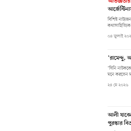
অভিজ্ঞতা
আর্জেন্টিন
বিশিষ্ট নাট্য
কথাসাহিত্যি
০৪ জুলাই ২০
‘রামেন্দু
‘যিনি নাটককে
মনে করতেন ম
২৪ মে ২০২৬
আলী যাকেরে
পুরস্কার ব