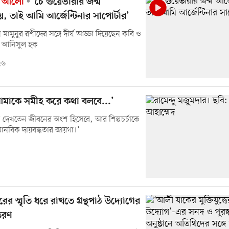
র আলো
‘চে গুয়েভারার জন্ম
ায়, তাই আমি আর্জেন্টিনার সাপোর্টার’
জন মামুনুর রশীদের সঙ্গে দীর্ঘ আড্ডা দিয়েছেন কবি ও
ক আনিসুল হক
২৬
, আমাকে সমীহ করে কথা বলবে...’
 দেখতেন জীবনের অংশ হিসেবে, আর শিল্পচর্চাকে
ানবিক দায়বদ্ধতার জায়গা।’
র স্মৃতি ধরে রাখতে গ্রন্থপাঠ উদ্যোগের
িতরণ