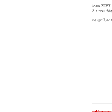
১৯৪৮ সালের ২
তাঁর জন্ম। তা
০৫ জুলাই ২০