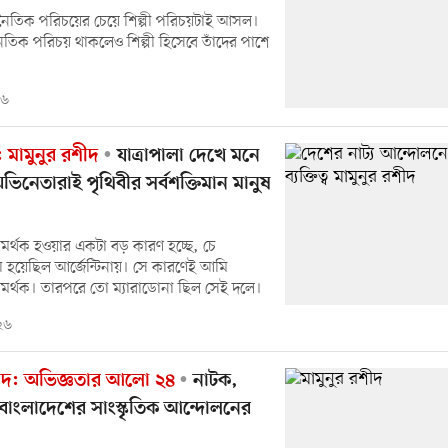
জনৈতিক পরিচয়ের চেয়ে শিল্পী পরিচয়টাই আসল।
িক পরিচয় থাকলেও শিল্পী হিসেবে তাঁদের পাশে
২৬
: মামুনুর রশীদ
যাত্রাপালা দেখে মনে
িনেতারাই পৃথিবীর সর্বশক্তিমান মানুষ
 সমর্থক হওয়ার একটা বড় কারণ হচ্ছে, চে
্ম হয়েছিল আর্জেন্টিনায়। সে কারণেই আমি
 সমর্থক। তারপরে তো ম্যারাডোনা ছিল সেই দলে।
২৬
শীদ: অভিজ্ঞতার আলো ২৪
নাটক,
ধ ও বাংলাদেশের সাংস্কৃতিক আন্দোলনের