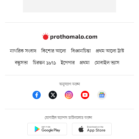
নাগরিক সংবাদ
কিশোর আলো
বিজ্ঞানচিন্তা
প্রথম আলো ট্রাস্ট
বন্ধুসভা
চিরন্তন ১৯৭১
ইপেপার
প্রথমা
মোবাইল ভ্যাস
অনুসরণ করুন
মোবাইল অ্যাপস ডাউনলোড করুন