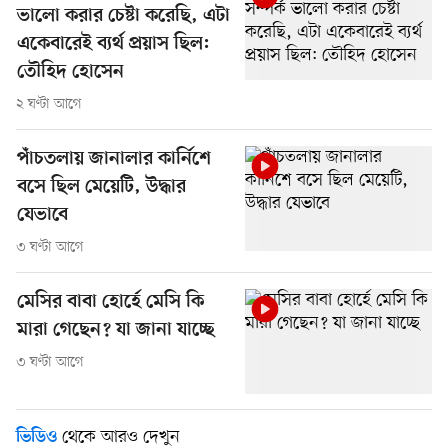
ভালো করার চেষ্টা করেছি, এটা
একেবারেই ব্যর্থ প্রয়াস ছিল:
তৌহিদ হোসেন
২ ঘণ্টা আগে
পাঁচতলায় জানালার কার্নিশে
বসে ছিল মেয়েটি, উদ্ধার
যেভাবে
৩ ঘণ্টা আগে
মেসির বাবা হোর্হে মেসি কি
মারা গেছেন? যা জানা যাচ্ছে
৩ ঘণ্টা আগে
থেকে আরও দেখুন
ভিডিও