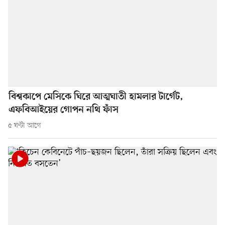
বিশ্বকাপে মেসিকে ঘিরে আত্মঘাতী হামলার টার্গেট,
এফবিআইয়ের গোপন নথি ফাঁস
৫ ঘণ্টা আগে