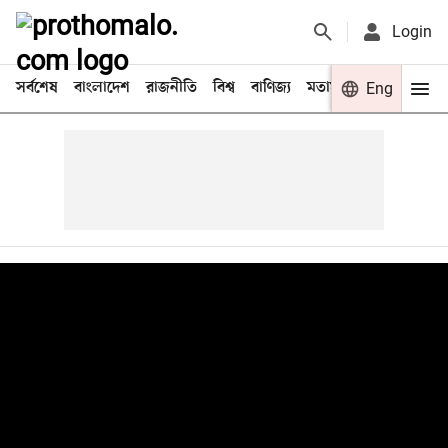
Login
সর্বশেষ
বাংলাদেশ
রাজনীতি
বিশ্ব
বাণিজ্য
মতামত
খেলা
Eng
বিনো