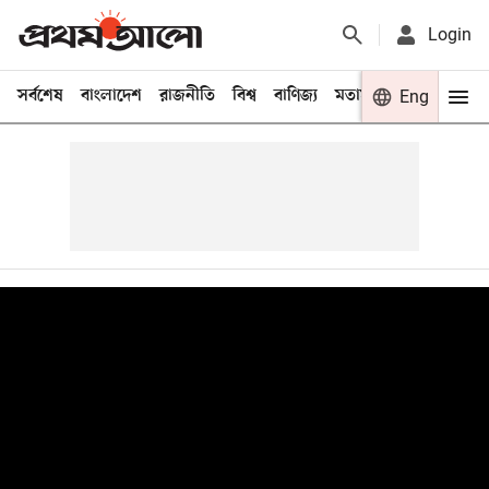
Login
সর্বশেষ
বাংলাদেশ
রাজনীতি
বিশ্ব
বাণিজ্য
মতামত
খেলা
Eng
বিনো