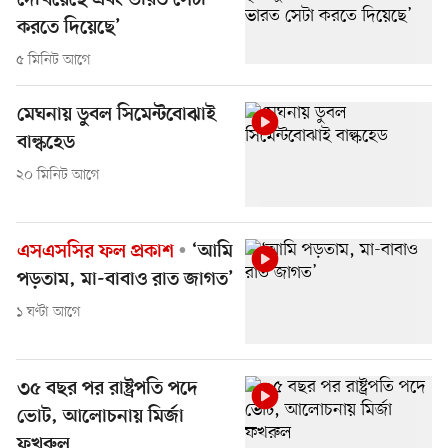
দেখিয়েছে এবং ভারত সেটা
করতে দিয়েছে’
৫ মিনিট আগে
মেঘনায় ডুবল সিমেন্টবোঝাই
বাল্কহেড
২০ মিনিট আগে
এসএসসির ফল প্রকাশ
‘আমি
পড়তাম, মা-বাবাও রাত জাগত’
১ ঘণ্টা আগে
৩৫ বছর পর রাষ্ট্রপতি পদে
ভোট, আলোচনায় মির্জা
ফখরুল