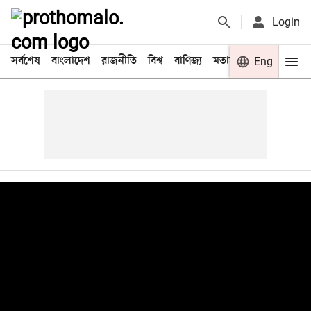
Login
সর্বশেষ
বাংলাদেশ
রাজনীতি
বিশ্ব
বাণিজ্য
মতামত
খেলা
Eng
বিনো