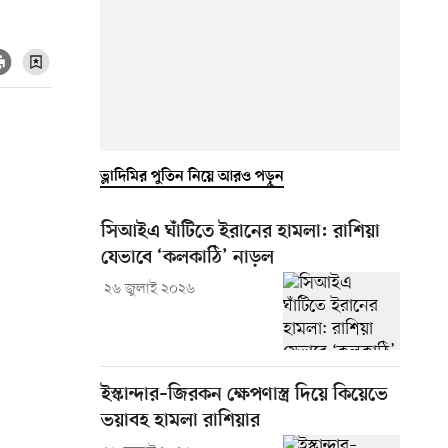
ভ্লাদিমির পুতিন নিয়ে আরও পড়ুন
সিআইএ ঘাঁটিতে ইরানের হামলা: রাশিয়া
যেভাবে ‘কলকাঠি’ নাড়ল
২৬ জুলাই ২০২৬
ইস্কান্দার–জিরকন ক্ষেপণাস্ত্র দিয়ে কিয়েভে
ভয়াবহ হামলা রাশিয়ার