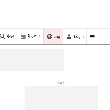
খুঁজুন
ই-পেপার
Login
Eng