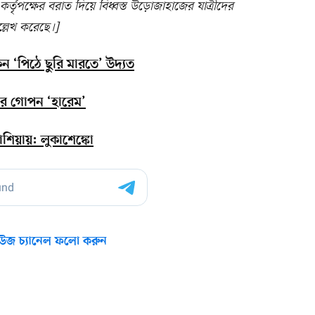
্তৃপক্ষের বরাত দিয়ে বিধ্বস্ত উড়োজাহাজের যাত্রীদের
্লেখ করেছে।]
ন ‘পিঠে ছুরি মারতে’ উদ্যত
নের গোপন ‘হারেম’
শিয়ায়: লুকাশেঙ্কো
উজ চ্যানেল ফলো করুন