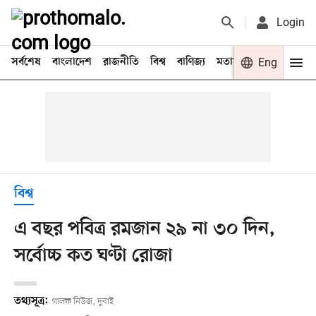
Login
সর্বশেষ
বাংলাদেশ
রাজনীতি
বিশ্ব
বাণিজ্য
মতামত
খেলা
Eng
বিনো
বিশ্ব
এ বছর পবিত্র রমজান ২৯ না ৩০ দিন,
সর্বোচ্চ কত ঘণ্টা রোজা
তথ্যসূত্র:
গালফ নিউজ, দুবাই