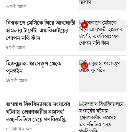
৩ ঘণ্টা আগে
বিশ্বকাপে মেসিকে ঘিরে আত্মঘাতী
হামলার টার্গেট, এফবিআইয়ের
গোপন নথি ফাঁস
৭ ঘণ্টা আগে
হিজবুল্লাহ: ধ্বংসস্তূপ থেকে
পুনর্গঠন
১৭ ঘণ্টা আগে
জগন্নাথ বিশ্ববিদ্যালয়ে সংঘর্ষের
ঘটনায় ‘প্রেরণকারীর নামসহ’
তথ্য-ভিডিও চেয়ে গণবিজ্ঞপ্তি
০৭ আগস্ট ২০২৬