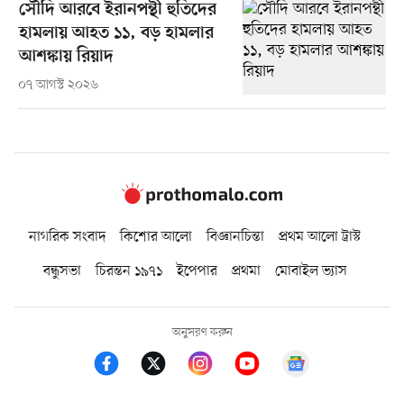
সৌদি আরবে ইরানপন্থী হুতিদের
হামলায় আহত ১১, বড় হামলার
আশঙ্কায় রিয়াদ
০৭ আগস্ট ২০২৬
নাগরিক সংবাদ
কিশোর আলো
বিজ্ঞানচিন্তা
প্রথম আলো ট্রাস্ট
বন্ধুসভা
চিরন্তন ১৯৭১
ইপেপার
প্রথমা
মোবাইল ভ্যাস
অনুসরণ করুন