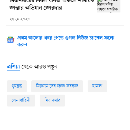
মিয়ানমারের বিরল খনিজ অঞ্চলে সামরিক
জান্তার অভিযান জোরদার
২৫ মে ২০২৬
প্রথম আলোর খবর পেতে গুগল নিউজ চ্যানেল ফলো
করুন
থেকে আরও পড়ুন
এশিয়া
গৃহযুদ্ধ
মিয়ানমারের জান্তা সরকার
হামলা
সেনাবাহিনী
মিয়ানমার