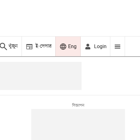
খুঁজুন
ই-পেপার
Login
Eng