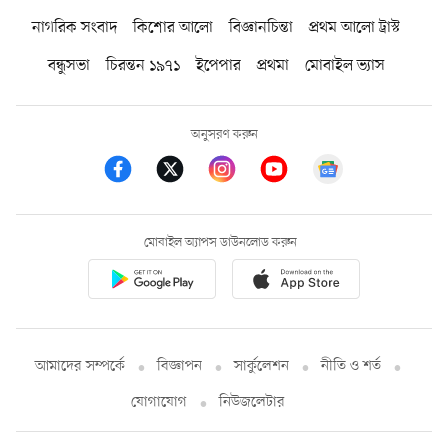
নাগরিক সংবাদ
কিশোর আলো
বিজ্ঞানচিন্তা
প্রথম আলো ট্রাস্ট
বন্ধুসভা
চিরন্তন ১৯৭১
ইপেপার
প্রথমা
মোবাইল ভ্যাস
অনুসরণ করুন
মোবাইল অ্যাপস ডাউনলোড করুন
আমাদের সম্পর্কে
বিজ্ঞাপন
সার্কুলেশন
নীতি ও শর্ত
যোগাযোগ
নিউজলেটার