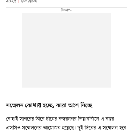
২০২৫
ছবি: রয়টার্স
সম্মেলন কোথায় হচ্ছে, কারা অংশ নিচ্ছে
বোহাই সাগরের তীরে চীনের বন্দরনগর তিয়ানজিনে এ বছর
এসসিও সম্মেলনের আয়োজন হয়েছে। দুই দিনের এ সম্মেলন হবে