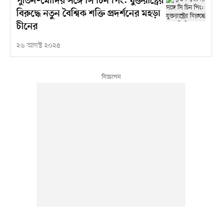
পুতিন–মোদির সঙ্গে সি চিন পিং: যুক্তরাষ্ট্রের
বিরুদ্ধে নতুন বৈশ্বিক শক্তি প্রদর্শনের মহড়া
চীনের
২৬ আগস্ট ২০২৫