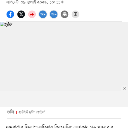
আপডেট: ০৯ জুলাই ২০২৬, ১০: ১১
গুলি
প্রতীকী ছবি: রয়টার্স
যুক্তরাষ্ট্রের ফিলাডেলফিয়ার কিংসেসিং এলাকায় গত মঙ্গলবার