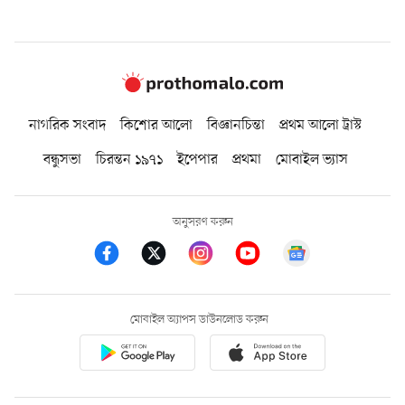
নাগরিক সংবাদ
কিশোর আলো
বিজ্ঞানচিন্তা
প্রথম আলো ট্রাস্ট
বন্ধুসভা
চিরন্তন ১৯৭১
ইপেপার
প্রথমা
মোবাইল ভ্যাস
অনুসরণ করুন
মোবাইল অ্যাপস ডাউনলোড করুন