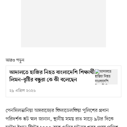
আরও পড়ুন
আদালতে হাজির নিহত বাংলাদেশি শিক্ষার্থী
লিমন–বৃষ্টির বন্ধুরা কে কী বলেছেন
২৯ এপ্রিল ২০২৬
পেনসিলভানিয়া অঙ্গরাজ্যের ফিলাডেলফিয়া পুলিশের প্রধান
পরিদর্শক স্কট স্মল জানান, স্থানীয় সময় রাত সাড়ে ৯টার দিকে