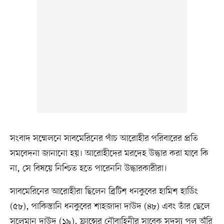
সংবাদ সম্মেলনে সাবমেরিনের পাঁচ আরোহীর পরিবারের প্রতি
সমবেদনা জানানো হয়। আরোহীদের মরদেহ উদ্ধার করা যাবে কি
না, সে বিষয়ে নিশ্চিত হতে পারেননি উদ্ধারকারীরা।
সাবমেরিনের আরোহীরা ছিলেন ব্রিটিশ ধনকুবের হামিশ হার্ডিং
(৫৮), পাকিস্তানি ধনকুবের শাহজাদা দাউদ (৪৮) এবং তাঁর ছেলে
সুলেমান দাউদ (১৯), ফ্রান্সের নৌবাহিনীর সাবেক সদস্য পল অঁরি