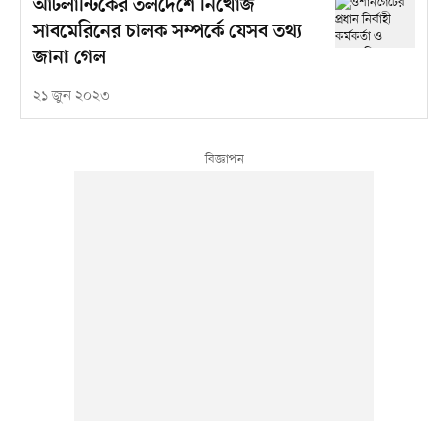
আটলান্টিকের তলদেশে নিখোঁজ
সাবমেরিনের চালক সম্পর্কে যেসব তথ্য
জানা গেল
২১ জুন ২০২৩