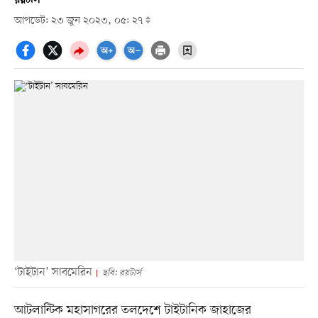
আপডেট: ২৩ জুন ২০২৩, ০৫: ২৭
‘টাইটান’ সাবমেরিন
ছবি: রয়টার্স
আটলান্টিক মহাসাগরের তলদেশে টাইটানিক জাহাজের