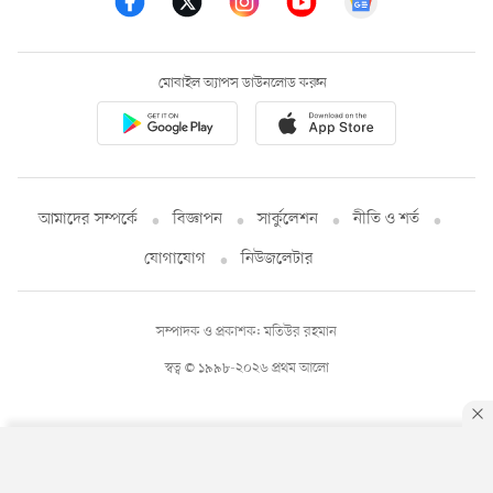
মোবাইল অ্যাপস ডাউনলোড করুন
আমাদের সম্পর্কে
বিজ্ঞাপন
সার্কুলেশন
নীতি ও শর্ত
যোগাযোগ
নিউজলেটার
সম্পাদক ও প্রকাশক: মতিউর রহমান
স্বত্ব © ১৯৯৮-২০২৬ প্রথম আলো
By using this site, you agree to our
Privacy Policy
.
OK