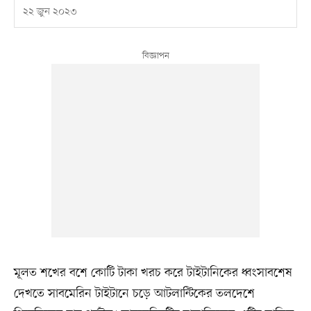
২২ জুন ২০২৩
মূলত শখের বশে কোটি টাকা খরচ করে টাইটানিকের ধ্বংসাবশেষ
দেখতে সাবমেরিন টাইটানে চড়ে আটলান্টিকের তলদেশে