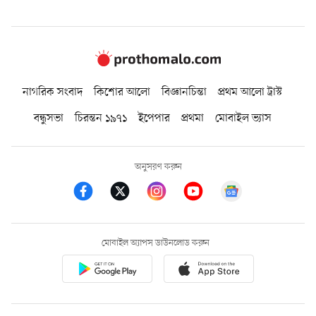
নাগরিক সংবাদ
কিশোর আলো
বিজ্ঞানচিন্তা
প্রথম আলো ট্রাস্ট
বন্ধুসভা
চিরন্তন ১৯৭১
ইপেপার
প্রথমা
মোবাইল ভ্যাস
অনুসরণ করুন
মোবাইল অ্যাপস ডাউনলোড করুন