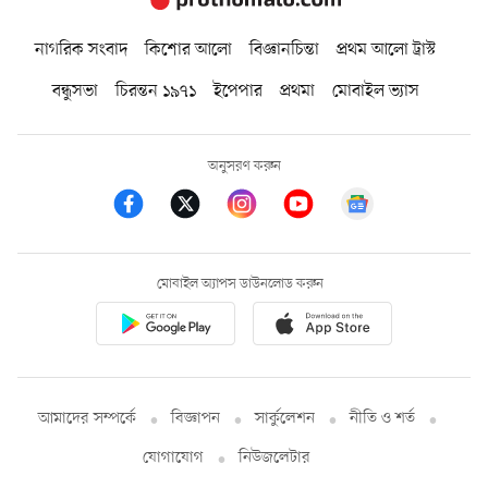
নাগরিক সংবাদ
কিশোর আলো
বিজ্ঞানচিন্তা
প্রথম আলো ট্রাস্ট
বন্ধুসভা
চিরন্তন ১৯৭১
ইপেপার
প্রথমা
মোবাইল ভ্যাস
অনুসরণ করুন
মোবাইল অ্যাপস ডাউনলোড করুন
আমাদের সম্পর্কে
বিজ্ঞাপন
সার্কুলেশন
নীতি ও শর্ত
যোগাযোগ
নিউজলেটার