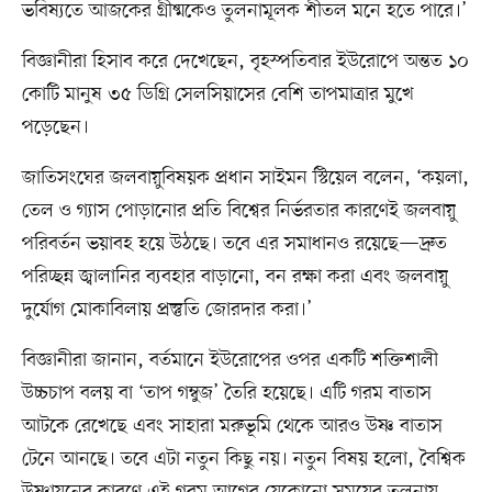
ভবিষ্যতে আজকের গ্রীষ্মকেও তুলনামূলক শীতল মনে হতে পারে।’
বিজ্ঞানীরা হিসাব করে দেখেছেন, বৃহস্পতিবার ইউরোপে অন্তত ১০
কোটি মানুষ ৩৫ ডিগ্রি সেলসিয়াসের বেশি তাপমাত্রার মুখে
পড়েছেন।
জাতিসংঘের জলবায়ুবিষয়ক প্রধান সাইমন স্টিয়েল বলেন, ‘কয়লা,
তেল ও গ্যাস পোড়ানোর প্রতি বিশ্বের নির্ভরতার কারণেই জলবায়ু
পরিবর্তন ভয়াবহ হয়ে উঠছে। তবে এর সমাধানও রয়েছে—দ্রুত
পরিচ্ছন্ন জ্বালানির ব্যবহার বাড়ানো, বন রক্ষা করা এবং জলবায়ু
দুর্যোগ মোকাবিলায় প্রস্তুতি জোরদার করা।’
বিজ্ঞানীরা জানান, বর্তমানে ইউরোপের ওপর একটি শক্তিশালী
উচ্চচাপ বলয় বা ‘তাপ গম্বুজ’ তৈরি হয়েছে। এটি গরম বাতাস
আটকে রেখেছে এবং সাহারা মরুভূমি থেকে আরও উষ্ণ বাতাস
টেনে আনছে। তবে এটা নতুন কিছু নয়। নতুন বিষয় হলো, বৈশ্বিক