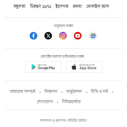
বন্ধুসভা
চিরন্তন ১৯৭১
ইপেপার
প্রথমা
মোবাইল ভ্যাস
অনুসরণ করুন
মোবাইল অ্যাপস ডাউনলোড করুন
আমাদের সম্পর্কে
বিজ্ঞাপন
সার্কুলেশন
নীতি ও শর্ত
যোগাযোগ
নিউজলেটার
সম্পাদক ও প্রকাশক: মতিউর রহমান