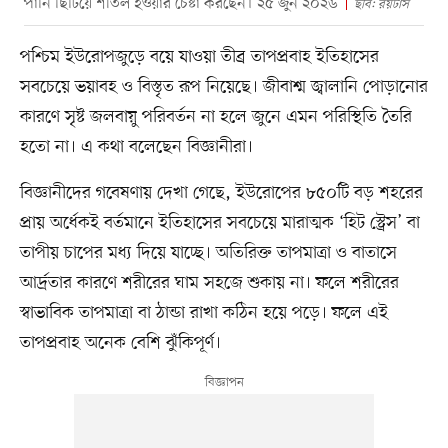
পানি ছিটিয়ে শীতল হওয়ার চেষ্টা করছেন। ২৫ জুন ২০২৬
ছবি: রয়টার্স
পশ্চিম ইউরোপজুড়ে বয়ে যাওয়া তীব্র তাপপ্রবাহ ইতিহাসের
সবচেয়ে ভয়াবহ ও বিস্তৃত রূপ নিয়েছে। জীবাশ্ম জ্বালানি পোড়ানোর
কারণে সৃষ্ট জলবায়ু পরিবর্তন না হলে জুনে এমন পরিস্থিতি তৈরি
হতো না। এ কথা বলেছেন বিজ্ঞানীরা।
বিজ্ঞানীদের গবেষণায় দেখা গেছে, ইউরোপের ৮৫০টি বড় শহরের
প্রায় অর্ধেকই বর্তমানে ইতিহাসের সবচেয়ে মারাত্মক ‘হিট স্ট্রেস’ বা
তাপীয় চাপের মধ্য দিয়ে যাচ্ছে। অতিরিক্ত তাপমাত্রা ও বাতাসে
আর্দ্রতার কারণে শরীরের ঘাম সহজে শুকায় না। ফলে শরীরের
স্বাভাবিক তাপমাত্রা বা ঠান্ডা রাখা কঠিন হয়ে পড়ে। ফলে এই
তাপপ্রবাহ অনেক বেশি ঝুঁকিপূর্ণ।