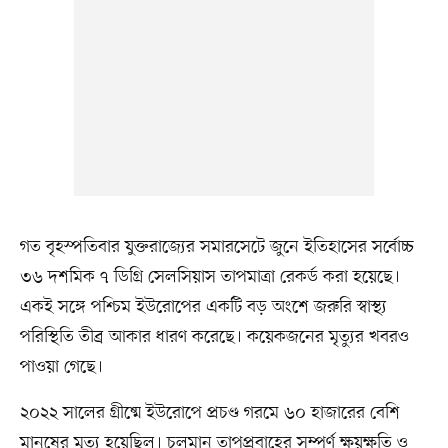
গত বৃহস্পতিবার যুক্তরাজ্যের সমারসেটে জুনে ইতিহাসের সর্বোচ্চ
৩৬ দশমিক ৭ ডিগ্রি সেলসিয়াস তাপমাত্রা রেকর্ড করা হয়েছে।
একই সঙ্গে পশ্চিম ইউরোপের একটি বড় অংশে জরুরি স্বাস্থ্য
পরিস্থিতি তীব্র আকার ধারণ করেছে। কয়েকজনের মৃত্যুর খবরও
পাওয়া গেছে।
২০২২ সালের গ্রীষ্মে ইউরোপে প্রচণ্ড গরমে ৬০ হাজারের বেশি
মানুষের মৃত্যু হয়েছিল। চলমান তাপপ্রবাহের সম্পূর্ণ ক্ষয়ক্ষতি ও