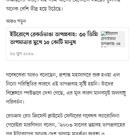
উষ্ণায়নের কারণে এই গরম আগের যেকোনো সময়ের তুলনায়
অনেক বেশি তীব্র হয়ে উঠেছে।
আরও পড়ুন
ইউরোপে রেকর্ডভাঙা তাপপ্রবাহ: ৩৫ ডিগ্রি
তাপমাত্রার মুখে ১৫ কোটি মানুষ
২৬ জুন ২০২৬
গবেষকেরা আরও বলেছেন, প্রশান্ত মহাসাগরে শুরু হওয়া এল
নিনো পরিস্থিতির কারণে এই তাপপ্রবাহ সৃষ্টি হয়নি। তাঁদের
বিশ্লেষণে স্পষ্টভাবে দেখা গেছে, এর মূল কারণ মানবসৃষ্ট জলবায়ু
পরিবর্তন।
রেডক্রস রেড ক্রিসেন্ট ক্লাইমেট সেন্টারের গবেষক ক্যারোলিনা
পেরেইরা মারগিদান বলেন, ‘২০০৩ সালের ভয়াবহ তাপপ্রবাহের
পর ইউরোপের অনেক দেশ আগাম সতর্কতা ব্যবস্থা ও